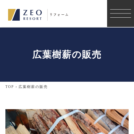
施工事例
コンセプト
広葉樹薪の販売
リフォーム
リノベーション
TOP
›
広葉樹薪の販売
薪ストーブ
店舗デザイン・店舗改装
薪ストーブのメンテナンス