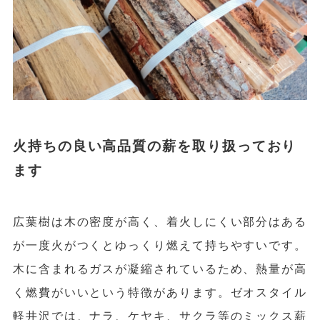
庭手入れの総合サービス
薪の販売
ご利用の流れ
補助金制度について
火持ちの良い高品質の薪を取り扱っており
ます
会社概要
トピックス
広葉樹は木の密度が高く、着火しにくい部分はある
が一度火がつくとゆっくり燃えて持ちやすいです。
お知らせ
木に含まれるガスが凝縮されているため、熱量が高
く燃費がいいという特徴があります。ゼオスタイル
個人情報保護方針
軽井沢では、ナラ、ケヤキ、サクラ等のミックス薪