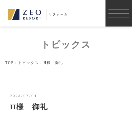
施工事例
トピックス
コンセプト
TOP
›
トピックス
›
H様 御礼
リフォーム
リノベーション
2025/07/04
薪ストーブ
H様 御礼
店舗デザイン・店舗改装
薪ストーブのメンテナンス