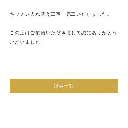
庭手入れの総合サービス
キッチン入れ替え工事 完工いたしました。
薪の販売
この度はご依頼いただきまして誠にありがとう
ございました。
ご利用の流れ
補助金制度について
会社概要
記事一覧
トピックス
お知らせ
個人情報保護方針