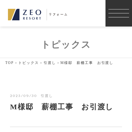
施工事例
トピックス
コンセプト
TOP
›
トピックス
›
引渡し
›
M様邸 薪棚工事 お引渡し
リフォーム
リノベーション
2025/09/30
引渡し
薪ストーブ
M様邸 薪棚工事 お引渡し
店舗デザイン・店舗改装
薪ストーブのメンテナンス