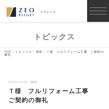
施工事例
トピックス
コンセプト
TOP
›
トピックス
›
契約
›
Ｔ様 フルリフォーム工事 ご契約の
リフォーム
御礼
リノベーション
薪ストーブ
2025/11/14
契約
Ｔ様 フルリフォーム工事
店舗デザイン・店舗改装
ご契約の御礼
薪ストーブのメンテナンス